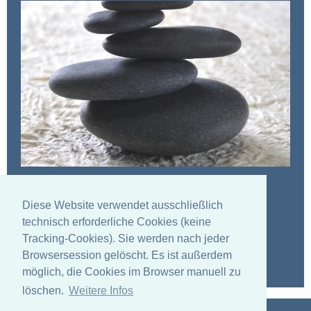
Embodiment
Diese Website verwendet ausschließlich
Innere Balance finden | Energien wieder in den Fluss
technisch erforderliche Cookies (keine
bringen | körperliche &
seelische Blockaden lösen
Tracking-Cookies). Sie werden nach jeder
Browsersession gelöscht. Es ist außerdem
Embodiment
möglich, die Cookies im Browser manuell zu
löschen.
Weitere Infos